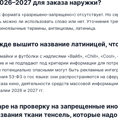
2026–2027 для заказа наружки?
ist формата «разрешено–запрещено») отсутствует. Но с
ть можно ли использовать слово или нет. Уточнения тр
иноязычные термины, англицизмы, латиница.
жде вышито название латиницей, чт
айки и футболки с надписями «Вайб», «Chill», «Cool», 
ме и не подпадают под критерии информации для потре
 потенциально опасными могут быть рекламные интегр
ния 53-ФЗ о гос языке: они распространяются на сфер
каза кино, деятельности средств массовой информаци
алии 2026 и 2027 гг.
аре на проверку на запрещенные ин
азвания ткани тенсель, которые надо