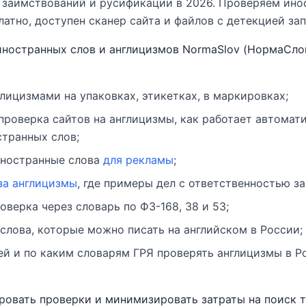
 заимствований и русификации в 2026. Проверяем ино
латно, доступен сканер сайта и файлов с детекцией за
ностранных слов и англицизмов NormaSlov (НормаСлов
глицизмами на упаковках, этикетках, в маркировках;
 проверка сайтов на англицизмы, как работает автомат
транных слов;
иностранные слова
для рекламы
;
за англицизмы
, где примеры дел с ответственностью з
оверка через словарь по ФЗ-168, 38 и 53;
 слова, которые можно писать на английском в России;
ей и по каким словарям ГРЯ проверять англицизмы в Р
ровать проверки и минимизировать затраты на поиск 