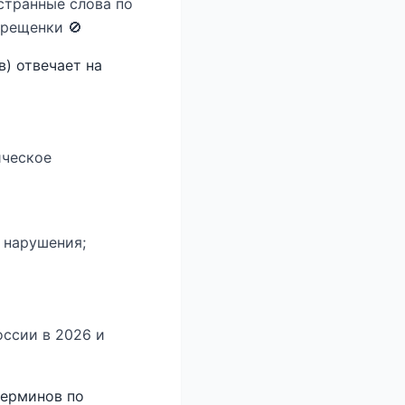
странные слова по
прещенки 🚫
) отвечает на
ическое
а нарушения;
оссии в 2026 и
терминов по