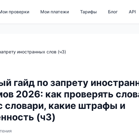
Мои проверки
Мои платежи
Тарифы
Блог
API
запрету иностранных слов (ч3)
й гайд по запрету иностранн
ов 2026: как проверять слова
с словари, какие штрафы и
нность (ч3)
чтения