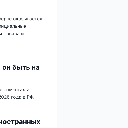
верке оказывается,
Официальные
и товара и
й
он быть на
регламентах и
026 года в РФ,
иностранных