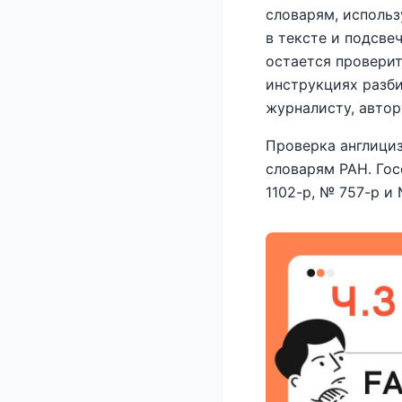
словарям, использ
в тексте и подсве
остается проверит
инструкциях разби
журналисту, автор
Проверка англици
словарям РАН. Го
1102-р, № 757-р и 