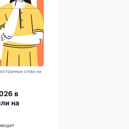
ностранные слова на
026 в
или на
вводит