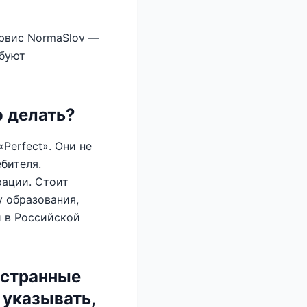
ервис NormaSlov —
ебуют
о делать?
«Perfect». Они не
бителя.
ации. Стоит
у образования,
и в Российской
остранные
 указывать,