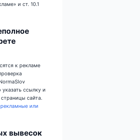
аме» и ст. 10.1
неполное
рете
сятся к рекламе
 проверка
NormaSlov
о указать ссылку и
 страницы сайта.
 рекламные или
ых вывесок