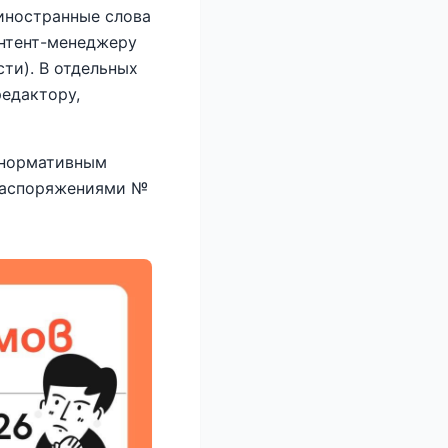
 иностранные слова
онтент-менеджеру
ти). В отдельных
редактору,
 нормативным
 распоряжениями №